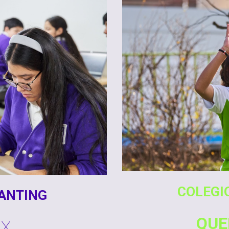
COLEGI
BANTING
QUE
X