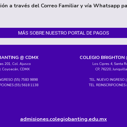
ción a través del Correo Familiar y vía Whatsapp pa
MÁS SOBRE NUESTRO PORTAL DE PAGOS
BANTING @ CDMX
COLEGIO BRIGHTON
as 201, Col. Ajusco
Los Cipres 4, Santa R
0, Coyoacán, CDMX
CP, 76220, Juriquill
NGRESO (55) 7583 9898
TEL. NUEVO INGRESO (
PCIONES (55) 5618 1138
TEL. REINSCRIPCIONES 
admisiones.colegiobanting.edu.mx