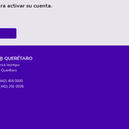
ra activar su cuenta.
 @ QUERÉTARO
osa Jauregui
a Querétaro
442) 456 0000
(442) 291 0036